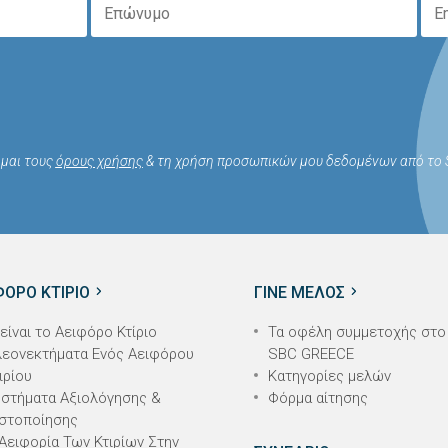
μαι τους
όρους χρήσης
& τη χρήση προσωπικών μου δεδομένων από το S
ΦΟΡΟ ΚΤΙΡΙΟ
ΓΙΝΕ ΜΕΛΟΣ
 είναι το Αειφόρο Κτίριο
Τα οφέλη συμμετοχής στο
εονεκτήματα Ενός Αειφόρου
SBC GREECE
ιρίου
Κατηγορίες μελών
στήματα Αξιολόγησης &
Φόρμα αίτησης
στοποίησης
Αειφορία Των Κτιρίων Στην