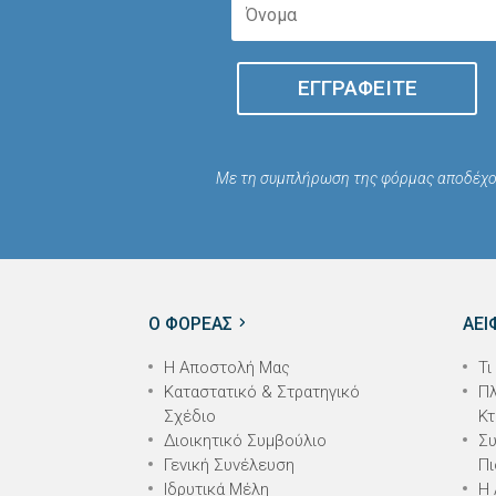
ΕΓΓΡΑΦΕΊΤΕ
Με τη συμπλήρωση της φόρμας αποδέχο
Ο ΦΟΡΕΑΣ
ΑΕΙ
Η Αποστολή Μας
Τι
Καταστατικό & Στρατηγικό
Πλ
Σχέδιο
Κτ
Διοικητικό Συμβούλιο
Συ
Γενική Συνέλευση
Πι
Ιδρυτικά Μέλη
Η 