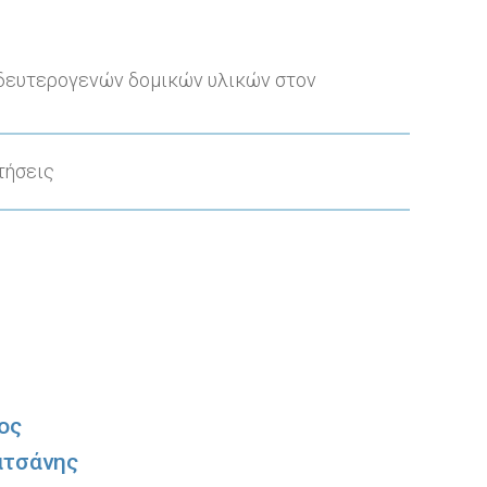
δευτερογενών δομικών υλικών στον
τήσεις
ος
ατσάνης