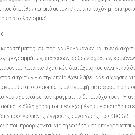
 που διατίθενται από αυτόν ή/και από τυχόν μη επιτρε
ού ή στο λογισμικό.
ας
 καταστήματος, συμπεριλαμβανομένων και των διακριτι
o, προγραμμάτων, ειδήσεων, άρθρων σχεδίων, κειμένων 
τεύονται κατά τις σχετικές διατάξεις του ελληνικού δι
τησία τρίτων για την οποία έχει λάβει άδεια χρήσης γι
 Απαγορεύεται οποιαδήποτε αντιγραφή, μεταφορά ή δημι
οινού σχετικά με τον πραγματικό δικαιούχο τους . Η α
ιαδήποτε άλλη χρήση του περιεχομένου με οποιοδήποτε
όπιν προηγούμενης έγγραφης συναίνεσης του SBC GREE
να που προορίζονται για τηλεφόρτωση απαγορεύεται ν