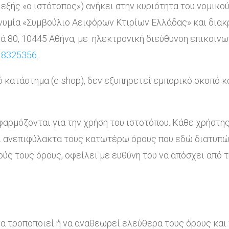
’ εξής «ο ιστότοπος») ανήκει στην κυριότητα του νομικ
υμία «Συμβούλιο Αειφόρων Κτιρίων Ελλάδας» και διακρ
ανά 80, 10445 Αθήνα, με ηλεκτρονική διεύθυνση επικοιν
 8325356
.
 κατάστημα (e-shop), δεν εξυπηρετεί εμπορικό σκοπό κ
φαρμόζονται για την χρήση του ιστοτόπου. Κάθε χρήστη
αι ανεπιφύλακτα τους κατωτέρω όρους που εδώ διατυπών
ύς τους όρους, οφείλει με ευθύνη του να απόσχει από τ
α τροποποιεί ή να αναθεωρεί ελεύθερα τους όρους και