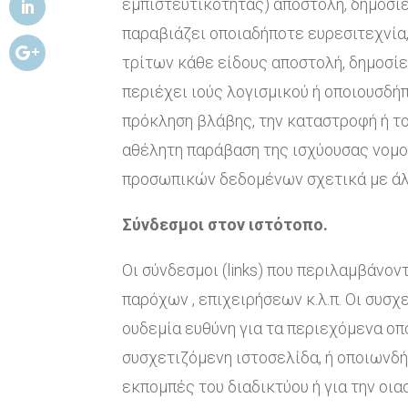
εμπιστευτικότητας) αποστολή, δημοσίε
παραβιάζει οποιαδήποτε ευρεσιτεχνία,
τρίτων κάθε είδους αποστολή, δημοσίε
περιέχει ιούς λογισμικού ή οποιουσδή
πρόκληση βλάβης, την καταστροφή ή το
αθέλητη παράβαση της ισχύουσας νομο
προσωπικών δεδομένων σχετικά με ά
Σύνδεσμοι στον ιστότοπο.
Οι σύνδεσμοι (links) που περιλαμβάνο
παρόχων , επιχειρήσεων κ.λ.π. Οι συσ
ουδεμία ευθύνη για τα περιεχόμενα ο
συσχετιζόμενη ιστοσελίδα, ή οποιωνδή
εκπομπές του διαδικτύου ή για την ο