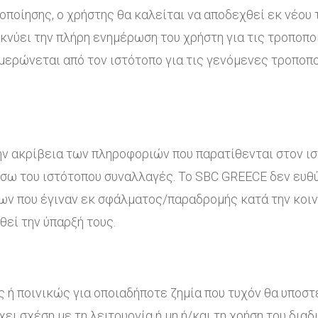
οποίησης, ο χρήστης θα καλείται να αποδεχθεί εκ νέου 
νύει την πλήρη ενημέρωση του χρήστη για τις τροποπο
μερώνεται από τον ιστότοπο για τις γενόμενες τροποποι
ν ακρίβεια των πληροφοριών που παρατίθενται στον ισ
έσω του ιστότοπου συναλλαγές. Το SBC GREECE δεν ευθύ
 που έγιναν εκ σφάλματος/παραδρομής κατά την κοινή 
εί την ύπαρξή τους.
 ή ποινικώς για οποιαδήποτε ζημία που τυχόν θα υποστ
χει σχέση με τη λειτουργία ή μη ή/και τη χρήση του δια