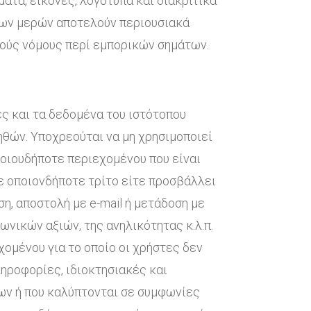
ατα, εικόνες, λογότυπα και διακριτικά
ίτων μερών αποτελούν περιουσιακά
κούς νόμους περί εμπορικών σημάτων.
ες και τα δεδομένα του ιστότοπου
ηθών. Υποχρεούται να μη χρησιμοποιεί
ποιουδήποτε περιεχομένου που είναι
ε οποιονδήποτε τρίτο είτε προσβάλλει
η, αποστολή με e-mail ή μετάδοση με
νικών αξιών, της ανηλικότητας κ.λ.π.
χομένου για το οποίο οι χρήστες δεν
ηροφορίες, ιδιοκτησιακές και
ν ή που καλύπτονται σε συμφωνίες