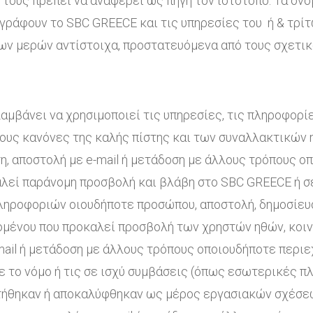
τους πρέπει να αναφέρει ως πηγή τον ιστότοπο. Τα ονόμ
ιγράφουν το SBC GREECE και τις υπηρεσίες του ή & τρ
των μερών αντίστοιχα, προστατευόμενα από τους σχετι
μβάνει να χρησιμοποιεί τις υπηρεσίες, τις πληροφορί
ους κανόνες της καλής πίστης και των συναλλακτικών 
ση, αποστολή με e-mail ή μετάδοση με άλλους τρόπους ο
αλεί παράνομη προσβολή και βλάβη στο SBC GREECE ή σ
ληροφοριών οιουδήποτε προσώπου, αποστολή, δημοσίευσ
μένου που προκαλεί προσβολή των χρηστών ηθών, κοινω
mail ή μετάδοση με άλλους τρόπους οποιουδήποτε περιε
 το νόμο ή τις σε ισχύ συμβάσεις (όπως εσωτερικές πλ
τήθηκαν ή αποκαλύφθηκαν ως μέρος εργασιακών σχέσεω