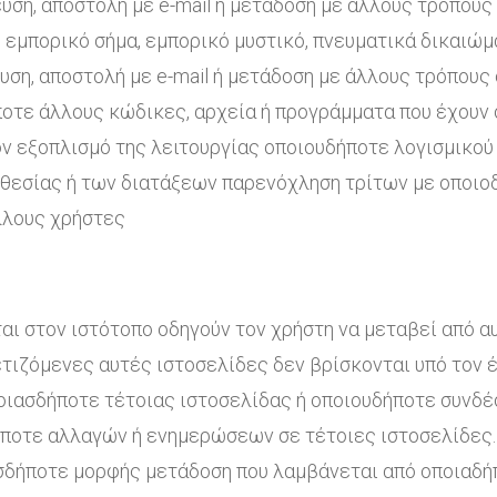
υση, αποστολή με e-mail ή μετάδοση με άλλους τρόπου
 εμπορικό σήμα, εμπορικό μυστικό, πνευματικά δικαιώμ
υση, αποστολή με e-mail ή μετάδοση με άλλους τρόπους
ποτε άλλους κώδικες, αρχεία ή προγράμματα που έχουν 
ν εξοπλισμό της λειτουργίας οποιουδήποτε λογισμικού
θεσίας ή των διατάξεων παρενόχληση τρίτων με οποιο
λλους χρήστες
νται στον ιστότοπο οδηγούν τον χρήστη να μεταβεί από 
χετιζόμενες αυτές ιστοσελίδες δεν βρίσκονται υπό τον
ποιασδήποτε τέτοιας ιστοσελίδας ή οποιουδήποτε συνδέ
ποτε αλλαγών ή ενημερώσεων σε τέτοιες ιστοσελίδες. 
ιασδήποτε μορφής μετάδοση που λαμβάνεται από οποιαδ