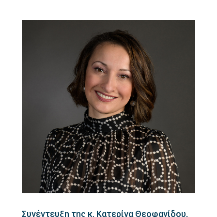
Συνέντευξη της κ. Κατερίνα Θεοφανίδου,