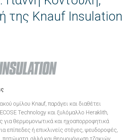
. Γιάννη Κοντούλη,
ή της Knauf Insulation
ας
ιακού ομίλου Knauf, παράγει και διαθέτει
COSE Technology και ξυλόμαλλο Heraklith,
άς για θερμομονωτικά και ηχοαπορροφητικά
για επίπεδες ή επικλινείς στέγες, ψευδοροφές,
, πατώματα, αλλά και θερμομόνωση τζακιών.