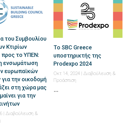
α του Συμβουλίου
ν Κτιρίων
Το SBC Greece
 προς το ΥΠΕΝ:
υποστηρικτής της
 η ενσωμάτωση
Prodexpo 2024
ν ευρωπαϊκών
Οκτ 14, 2024
|
Διαβούλευση &
 για την οικοδομή
Προάσπιση
άζει στη χώρα μας
…
ημαίνει για την
κινήτων
6
|
Διαβούλευση &
η