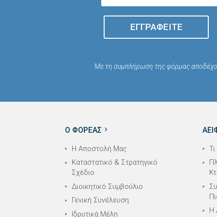
ΕΓΓΡΑΦΕΊΤΕ
Με τη συμπλήρωση της φόρμας αποδέχο
Ο ΦΟΡΕΑΣ
ΑΕΙ
Η Αποστολή Μας
Τι
Καταστατικό & Στρατηγικό
Πλ
Σχέδιο
Κτ
Διοικητικό Συμβούλιο
Συ
Πι
Γενική Συνέλευση
Η 
Ιδρυτικά Μέλη