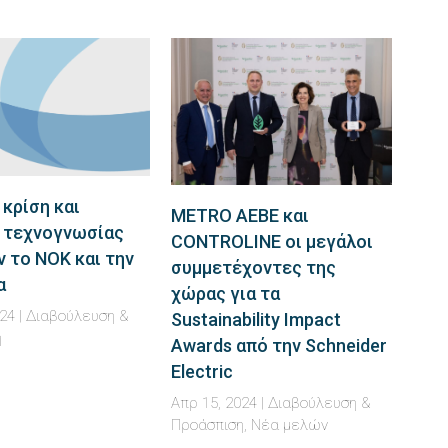
κρίση και
METRO AEBE και
 τεχνογνωσίας
CΟΝΤROLINE οι μεγάλοι
 το ΝΟΚ και την
συμμετέχοντες της
α
χώρας για τα
024
|
Διαβούλευση &
Sustainability Impact
η
Awards από την Schneider
Electric
Απρ 15, 2024
|
Διαβούλευση &
Προάσπιση
,
Νέα μελών