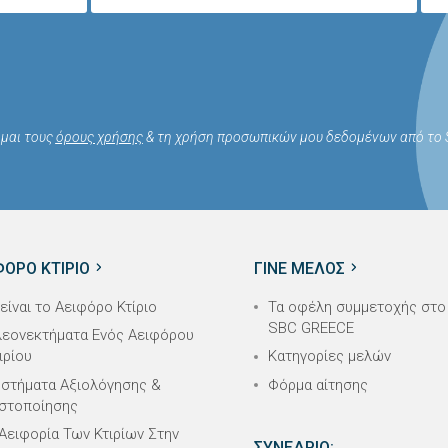
μαι τους
όρους χρήσης
& τη χρήση προσωπικών μου δεδομένων από το S
ΦΟΡΟ ΚΤΙΡΙΟ
ΓΙΝΕ ΜΕΛΟΣ
 είναι το Αειφόρο Κτίριο
Τα οφέλη συμμετοχής στο
SBC GREECE
εονεκτήματα Ενός Αειφόρου
ιρίου
Κατηγορίες μελών
στήματα Αξιολόγησης &
Φόρμα αίτησης
στοποίησης
Αειφορία Των Κτιρίων Στην
ΣΥΝΕΔΡΙΟ: