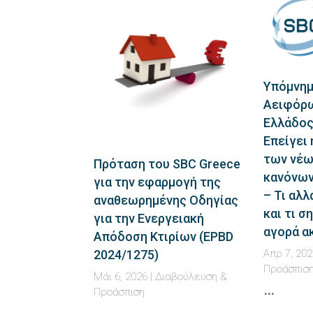
Υπόμνημ
Αειφόρω
Ελλάδος
Επείγει
των νέω
Πρόταση του SBC Greece
κανόνων
για την εφαρμογή της
– Τι αλλ
αναθεωρημένης Οδηγίας
και τι σ
για την Ενεργειακή
αγορά α
Απόδοση Κτιρίων (EPBD
2024/1275)
Απρ 7, 202
Προάσπισ
Μάι 6, 2026
|
Διαβούλευση &
…
Προάσπιση
…