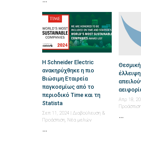
Η Schneider Electric
Θεσμική 
ανακηρύχθηκε η πιο
έλλειψη
Βιώσιμη Εταιρεία
απειλούν
παγκοσμίως από το
αειφορί
περιοδικό Time και τη
Απρ 18, 2
Statista
Προάσπισ
Σεπ 11, 2024
|
Διαβούλευση &
…
Προάσπιση
,
Νέα μελών
…