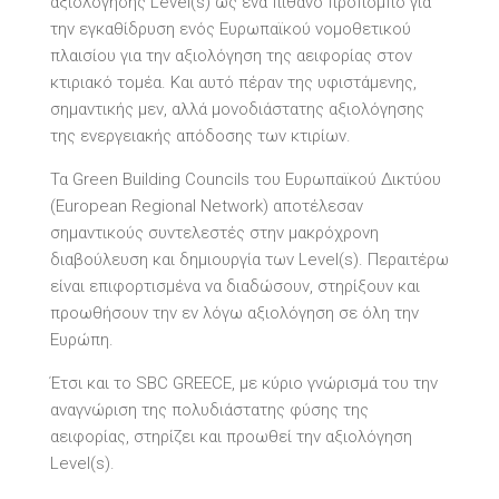
αξιολόγησης Level(s) ως ένα πιθανό προπομπό για
την εγκαθίδρυση ενός Ευρωπαϊκού νομοθετικού
πλαισίου για την αξιολόγηση της αειφορίας στον
κτιριακό τομέα. Και αυτό πέραν της υφιστάμενης,
σημαντικής μεν, αλλά μονοδιάστατης αξιολόγησης
της ενεργειακής απόδοσης των κτιρίων.
Τα Green Building Councils του Ευρωπαϊκού Δικτύου
(European Regional Network) αποτέλεσαν
σημαντικούς συντελεστές στην μακρόχρονη
διαβούλευση και δημιουργία των Level(s). Περαιτέρω
είναι επιφορτισμένα να διαδώσουν, στηρίξουν και
προωθήσουν την εν λόγω αξιολόγηση σε όλη την
Ευρώπη.
Έτσι και το SBC GREECE, με κύριο γνώρισμά του την
αναγνώριση της πολυδιάστατης φύσης της
αειφορίας, στηρίζει και προωθεί την αξιολόγηση
Level(s).