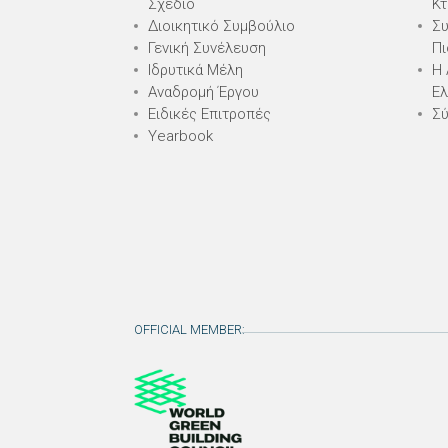
Σχέδιο
Κτ
Διοικητικό Συμβούλιο
Συ
Γενική Συνέλευση
Πι
Ιδρυτικά Μέλη
Η 
Αναδρομή Έργου
Ε
Ειδικές Επιτροπές
Σύ
Yearbook
OFFICIAL MEMBER: