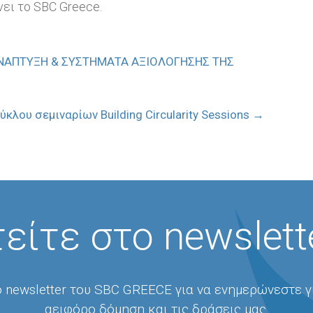
ει το SBC Greece.
 ΑΝΑΠΤΥΞΗ & ΣΥΣΤΗΜΑΤΑ ΑΞΙΟΛΟΓΗΣΗΣ ΤΗΣ
κλου σεμιναρίων Building Circularity Sessions
→
είτε στο newslett
 newsletter του SBC GREECE για να ενημερώνεστε γ
αειφόρο δόμηση και τις δράσεις μας.