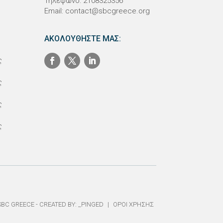
Τηλέφωνο: 2108325356
Email:
contact@sbcgreece.org
ΑΚΟΛΟΥΘΗΣΤΕ ΜΑΣ:
ς
ς
ς
ς
SBC GREECE - CREATED BY:
_PINGED
|
ΟΡΟΙ ΧΡΗΣΗΣ