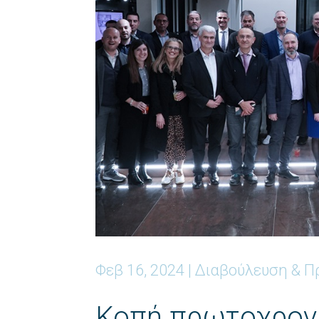
Φεβ 16, 2024
|
Διαβούλευση & Π
Κοπή πρωτοχρονι