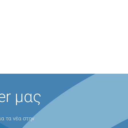
er μας
ια τα νέα στην