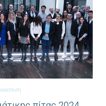
ροάσπιση
άτικης πίτας 2024