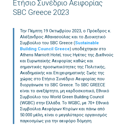
Ετήσιο Συνέδριο Αειφορίας
SBC Greece 2023
Την Πέμπτη 19 Οκτωβρίου 2023, ο Πρόεδρος κ.
Αλέξανδρος Αθανασούλας και το Διοικητικό
Συμβούλιο του SBC Greece (
Sustainable
Building Council Greece
) υποδέχτηκαν στο
Athens Marriott Hotel, τους Ηγέτες της Διεθνούς
και Ευρωπαϊκής Αειφορίας καθώς και
σημαντικές προσωπικότητες της Πολιτικής,
Ακαδημαϊκής και Επιχειρηματικής ζωής της
χώρας στο Ετήσιο Συνέδριο Αειφορίας που
διοργάνωσε το SBC Greece. Το SBC GREECE
είναι το ανεξάρτητο, μη κερδοσκοπικό, Εθνικό
Συμβούλιο του World Green Building Council
(WGBC) στην Ελλάδα. Το WGBC, με 70+ Εθνικά
Συμβούλια Αειφόρων Κτιρίων και πάνω από
50.000 μέλη, είναι ο μεγαλύτερος οργανισμός
παγκοσμίως για την αειφόρο δόμηση.