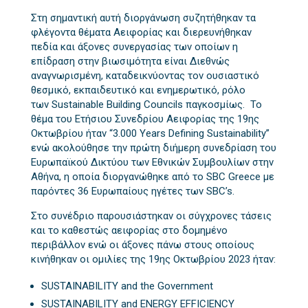
Στη σημαντική αυτή διοργάνωση συζητήθηκαν τα
φλέγοντα θέματα Αειφορίας και διερευνήθηκαν
πεδία και άξονες συνεργασίας των οποίων η
επίδραση στην βιωσιμότητα είναι Διεθνώς
αναγνωρισμένη, καταδεικνύοντας τον ουσιαστικό
θεσμικό, εκπαιδευτικό και ενημερωτικό, ρόλο
των Sustainable Building Councils παγκοσμίως. Το
θέμα του Ετήσιου Συνεδρίου Αειφορίας της 19ης
Οκτωβρίου ήταν “3.000 Years Defining Sustainability”
ενώ ακολούθησε την πρώτη διήμερη συνεδρίαση του
Ευρωπαϊκού Δικτύου των Εθνικών Συμβουλίων στην
Αθήνα, η οποία διοργανώθηκε από το SBC Greece με
παρόντες 36 Ευρωπαίους ηγέτες των SBC’s.
Στο συνέδριο παρουσιάστηκαν οι σύγχρονες τάσεις
και το καθεστώς αειφορίας στο δομημένο
περιβάλλον ενώ οι άξονες πάνω στους οποίους
κινήθηκαν οι ομιλίες της 19ης Οκτωβρίου 2023 ήταν:
SUSTAINABILITY and the Government
SUSTAINABILITY and ENERGY EFFICIENCY