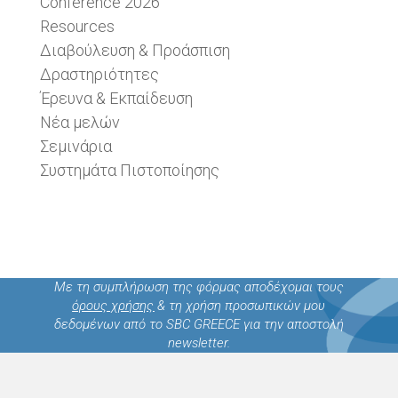
Conference 2026
Resources
Διαβούλευση & Προάσπιση
Δραστηριότητες
Έρευνα & Εκπαίδευση
Νέα μελών
Σεμινάρια
Συστημάτα Πιστοποίησης
Με τη συμπλήρωση της φόρμας αποδέχομαι τους
όρους χρήσης
& τη χρήση προσωπικών μου
δεδομένων από το SBC GREECE για την αποστολή
newsletter.