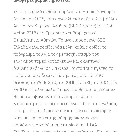
αναφέρει χαρακτηριστικά:
«Είμαστε πολύ ενθουσιασμένοι για Ετήσιο Συνέδριο
Αειφορίας 2018, που οργανώθηκε από το Συμβούλιο
Αειφόρων Κτιρίων Ελλάδος (SBC Greece) στις 19
Μαΐου 2018 στο Εμπορικό και Βιομηχανικό
Επιμελητήριο Αθηνών. Το αναπτυσσόμενο SBC
Ελλάδα καλωσορίζει νέα μέλη, καθώς ορίζει το
πρόγραμμά του για τον μετασχηματισμό του
ελληνικού τομέα κατασκευών και ακινήτων. Η
διεθνής εκδήλωση θα φέρει κοντά τους ηγέτες του
πράσινου οικοδομικού κινήματος από το SBC
Greece, το WorldGBC, το DGNB, το BRE, το GBCI, την
EBRD και πολλά άλλα. Σημαντικά θέματα συνεδρίων
θα περιλαμβάνουν το παγκόσμιο πλαίσιο
βιωσιμότητας, τα πιστοποιημένα κτίρια στην Ελλάδα,
τη σημασία της διαφάνειας και της συμπεριφοράς
στην αειφορία και της δέσμης οικολογικών
προϊόντων οικοδόμησης κτιρίων της ΕΤΑΑ.