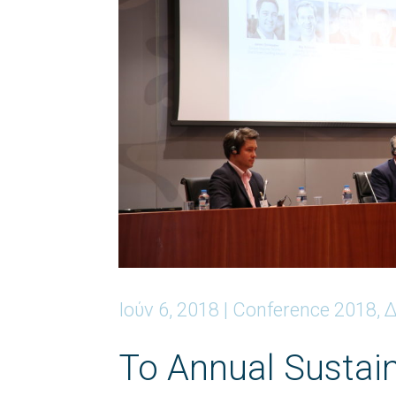
Ιούν 6, 2018
|
Conference 2018
,
Δ
Το Annual Sustain