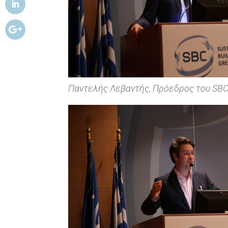
Παντελής Λεβαντής, Πρόεδρος του SB