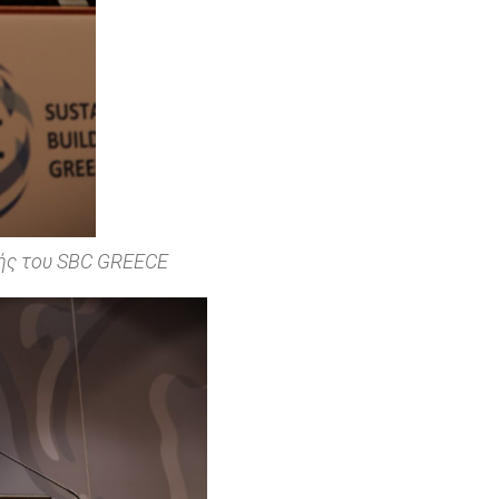
τής του SBC GREECE