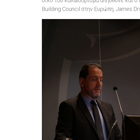
δικό του καλωσόρισμα απηύθυνε και ο 
Building Council στην Ευρώπη, James Dr