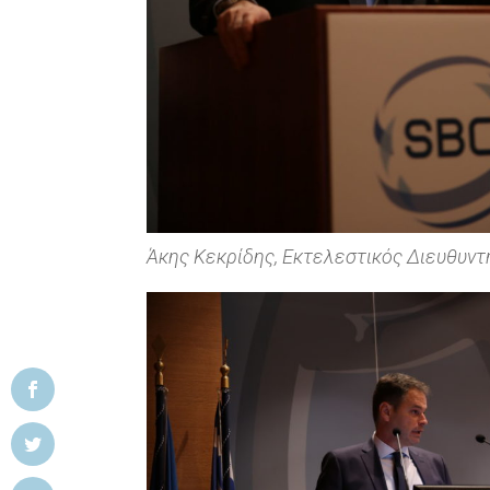
Άκης Κεκρίδης, Εκτελεστικός Διευθυν