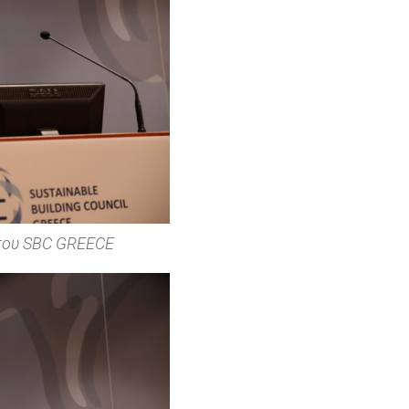
του SBC GREECE