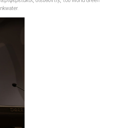
περιφερειακός διευθυντής του World Green
inkwater.